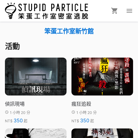
笨蛋工作室新竹館
活動
偵訊現場
瘋狂追殺
1 小時 20 分
1 小時 20 分
350
350
NT$
起
NT$
起