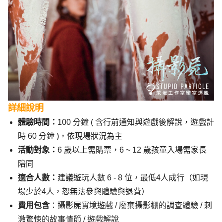
詳細說明
體驗時間：
100 分鐘 ( 含行前通知與遊戲後解說，遊戲計
時 60 分鐘 )，依現場狀況為主
活動對象：
6 歲以上需購票，6 ~ 12 歲孩童入場需家長
陪同
適合人數：
建議遊玩人數 6 - 8 位，最低4人成行（如現
場少於4人，恕無法參與體驗與退費）
費用包含
：攝影屍實境遊戲 / 廢棄攝影棚的調查體驗 / 刺
激驚悚的故事情節 / 遊戲解說 