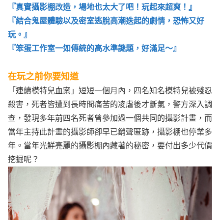
『真實攝影棚改造，場地也太大了吧！玩起來超爽！』
『結合鬼屋體驗以及密室逃脫高潮迭起的劇情，恐怖又好
玩。』
『笨蛋工作室一如傳統的高水準謎題，好滿足～』
在玩之前你要知道
「連續模特兒血案」短短一個月內，四名知名模特兒被殘忍
殺害，死者皆遭到長時間痛苦的凌虐後才斷氣，警方深入調
查，發現多年前四名死者曾參加過一個共同的攝影計畫，而
當年主持此計畫的攝影師卻早已銷聲匿跡，攝影棚也停業多
年。當年光鮮亮麗的攝影棚內藏著的秘密，要付出多少代價
挖掘呢？