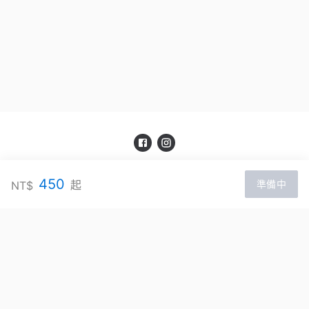
笨蛋工作室新竹館
450
起
NT$
準備中
官網：
https://stupidparticle.com/hsinchu
服務信箱：
stupidparticle.hc@gmail.com
聯絡電話：
+88635719871
地址：
新竹市光復路200號3樓【NOVA-332櫃】
服務條款
|
隱私權政策